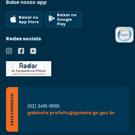
Baixe nosso app
Baixar no
Baixar no
Google
App Store
Play
Redes sociais
FALE CONOSCO
(62) 3416-6565
gabinete.prefeito@goiania.go.gov.br