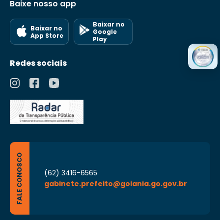
Baixe nosso app
Baixar no
Baixar no
Google
App Store
Play
Redes sociais
FALE CONOSCO
(62) 3416-6565
gabinete.prefeito@goiania.go.gov.br