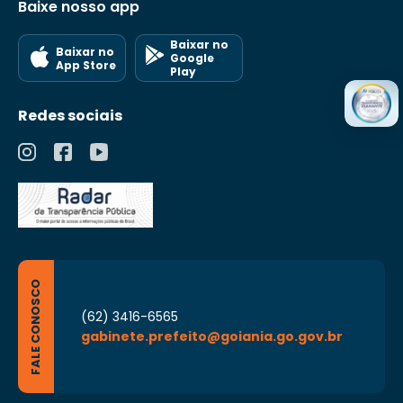
Baixe nosso app
Baixar no
Baixar no
Google
App Store
Play
Redes sociais
FALE CONOSCO
(62) 3416-6565
gabinete.prefeito@goiania.go.gov.br