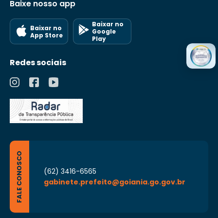
Baixe nosso app
Baixar no
Baixar no
Google
App Store
Play
Redes sociais
FALE CONOSCO
(62) 3416-6565
gabinete.prefeito@goiania.go.gov.br