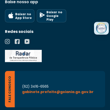
Baixe nosso app
Baixar no
Baixar no
Google
App Store
Play
Redes sociais
FALE CONOSCO
(62) 3416-6565
gabinete.prefeito@goiania.go.gov.br