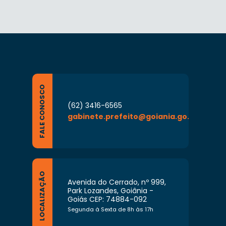
FALE CONOSCO
(62) 3416-6565
gabinete.prefeito@goiania.go.gov.br
LOCALIZAÇÃO
Avenida do Cerrado, nº 999,
Park Lozandes, Goiânia -
Goiás CEP: 74884-092
Segunda à Sexta de 8h às 17h