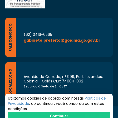
FALE CONOSCO
(62) 3416-6565
gabinete.prefeito@goiania.go.gov.br
LOCALIZAÇÃO
Avenida do Cerrado, nº 999, Park Lozandes,
Goiânia - Goiás CEP: 74884-092
Segunda à Sexta de 8h às 17h
Utilizamos cookies de acordo com nossas
Políticas de
Privacidade
, ao continuar, você concorda com estas
condições.
© 2026 Prefeitura de Goiânia. Todos os direitos
Continuar