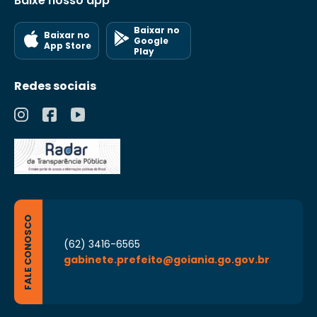
Baixe nosso app
Baixar no
Baixar no
Google
App Store
Play
Redes sociais
FALE CONOSCO
(62) 3416-6565
gabinete.prefeito@goiania.go.gov.br