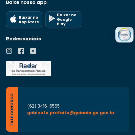
Baixe nosso app
Baixar no
Baixar no
Google
App Store
Play
Redes sociais
FALE CONOSCO
(62) 3416-6565
gabinete.prefeito@goiania.go.gov.br