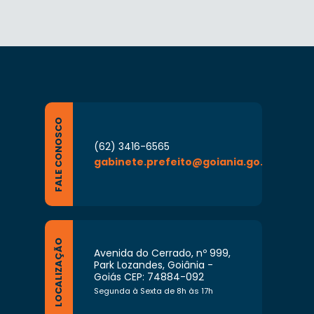
FALE CONOSCO
(62) 3416-6565
gabinete.prefeito@goiania.go.gov.br
LOCALIZAÇÃO
Avenida do Cerrado, nº 999,
Park Lozandes, Goiânia -
Goiás CEP: 74884-092
Segunda à Sexta de 8h às 17h