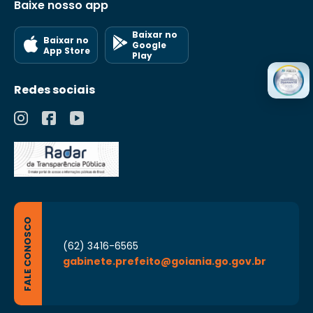
Baixe nosso app
Baixar no
Baixar no
Google
App Store
Play
Redes sociais
FALE CONOSCO
(62) 3416-6565
gabinete.prefeito@goiania.go.gov.br