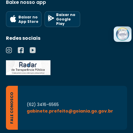
Baixe nosso app
Baixar no
Baixar no
Google
App Store
Play
Redes sociais
FALE CONOSCO
(62) 3416-6565
gabinete.prefeito@goiania.go.gov.br