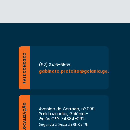
FALE CONOSCO
(62) 3416-6565
gabinete.prefeito@goiania.go.gov.br
LOCALIZAÇÃO
Avenida do Cerrado, nº 999,
Park Lozandes, Goiânia -
Goiás CEP: 74884-092
Segunda à Sexta de 8h às 17h