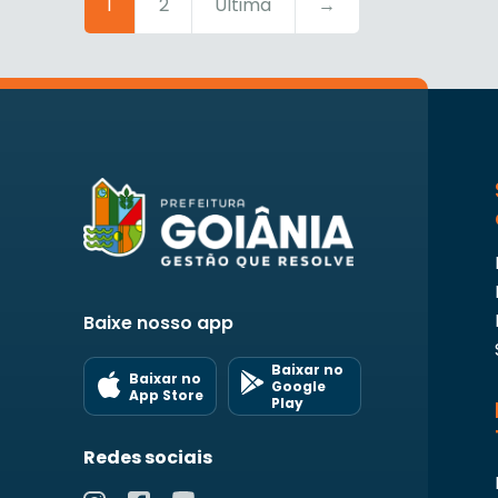
1
2
Última
→
Baixe nosso app
Baixar no
Baixar no
Google
App Store
Play
Redes sociais