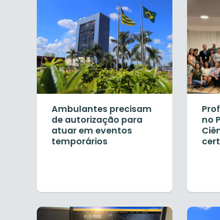
Ambulantes precisam
Pro
de autorização para
no 
atuar em eventos
Ciê
temporários
cert