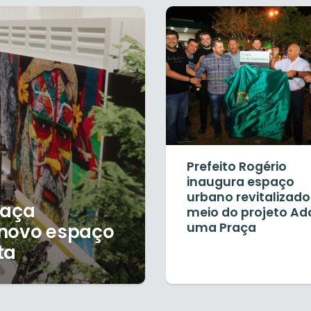
Prefeito Rogério
inaugura espaço
urbano revitalizado
raça
meio do projeto Ad
 novo espaço
uma Praça
ta