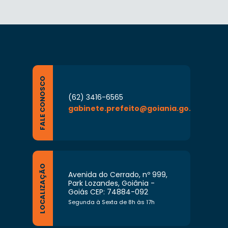
FALE CONOSCO
(62) 3416-6565
gabinete.prefeito@goiania.go.gov.br
LOCALIZAÇÃO
Avenida do Cerrado, nº 999,
Park Lozandes, Goiânia -
Goiás CEP: 74884-092
Segunda à Sexta de 8h às 17h