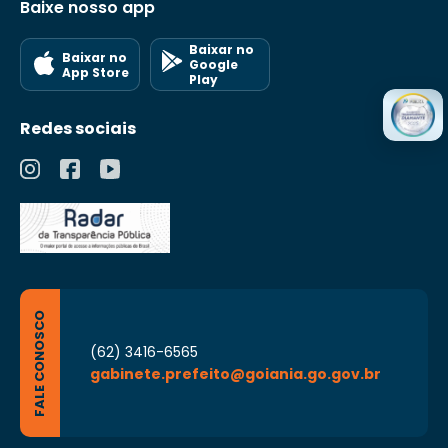
Baixe nosso app
Baixar no
Baixar no
Google
App Store
Play
Redes sociais
FALE CONOSCO
(62) 3416-6565
gabinete.prefeito@goiania.go.gov.br