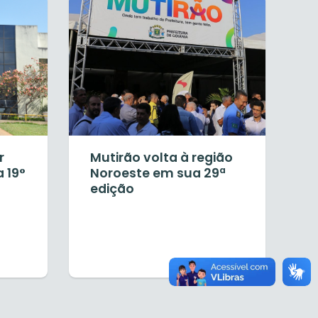
r
Mutirão volta à região
 19°
Noroeste em sua 29ª
edição