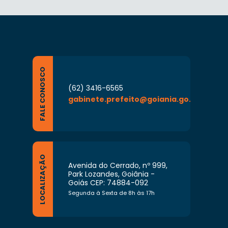
FALE CONOSCO
(62) 3416-6565
gabinete.prefeito@goiania.go.gov.br
LOCALIZAÇÃO
Avenida do Cerrado, nº 999,
Park Lozandes, Goiânia -
Goiás CEP: 74884-092
Segunda à Sexta de 8h às 17h