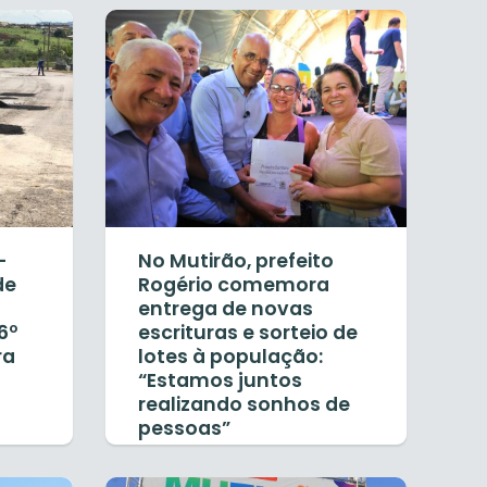
-
No Mutirão, prefeito
de
Rogério comemora
entrega de novas
6º
escrituras e sorteio de
ra
lotes à população:
“Estamos juntos
realizando sonhos de
pessoas”