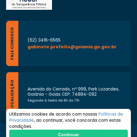
FALE CONOSCO
(62) 3416-6565
gabinete.prefeito@goiania.go.gov.br
LOCALIZAÇÃO
Avenida do Cerrado, nº 999, Park Lozandes,
Goiânia - Goiás CEP: 74884-092
Segunda à Sexta de 8h às 17h
Utilizamos cookies de acordo com nossas
Políticas de
Privacidade
, ao continuar, você concorda com estas
condições.
© 2026 Prefeitura de Goiânia. Todos os direitos
Continuar