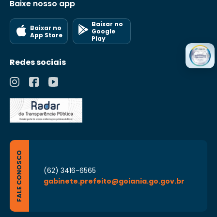
Baixe nosso app
Baixar no
Baixar no
Google
App Store
Play
Redes sociais
FALE CONOSCO
(62) 3416-6565
gabinete.prefeito@goiania.go.gov.br