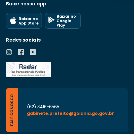
Baixe nosso app
Baixar no
Baixar no
Google
App Store
Play
Redes sociais
FALE CONOSCO
(62) 3416-6565
gabinete.prefeito@goiania.go.gov.br