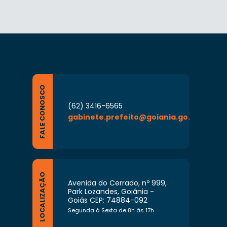
FALE CONOSCO
(62) 3416-6565
gabinete.prefeito@goiania.go.gov.br
LOCALIZAÇÃO
Avenida do Cerrado, nº 999,
Park Lozandes, Goiânia -
Goiás CEP: 74884-092
Segunda à Sexta de 8h às 17h