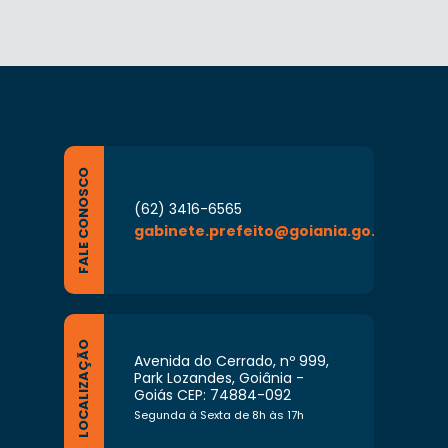
FALE CONOSCO
(62) 3416-6565
gabinete.prefeito@goiania.go.gov.br
LOCALIZAÇÃO
Avenida do Cerrado, nº 999,
Park Lozandes, Goiânia -
Goiás CEP: 74884-092
Segunda à Sexta de 8h às 17h