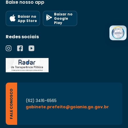
Baixe nosso app
Baixar no
Baixar no
Google
App Store
Play
Redes sociais
FALE CONOSCO
(62) 3416-6565
gabinete.prefeito@goiania.go.gov.br