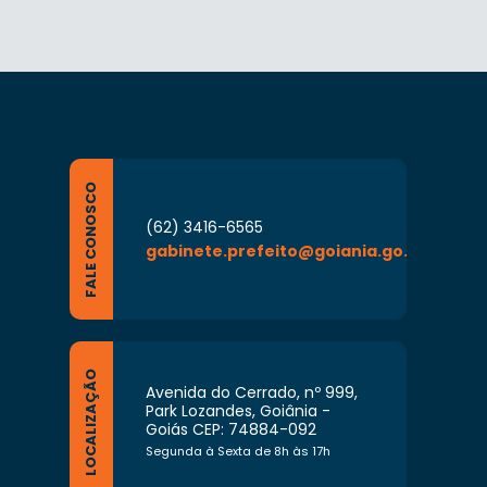
FALE CONOSCO
(62) 3416-6565
gabinete.prefeito@goiania.go.gov.br
LOCALIZAÇÃO
Avenida do Cerrado, nº 999,
Park Lozandes, Goiânia -
Goiás CEP: 74884-092
Segunda à Sexta de 8h às 17h