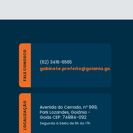
FALE CONOSCO
(62) 3416-6565
gabinete.prefeito@goiania.go.gov.br
LOCALIZAÇÃO
Avenida do Cerrado, nº 999,
Park Lozandes, Goiânia -
Goiás CEP: 74884-092
Segunda à Sexta de 8h às 17h