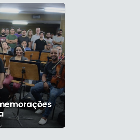
comemorações
a