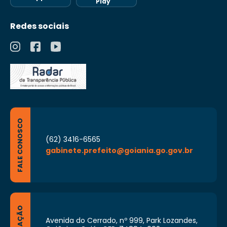
Play
Redes sociais
FALE CONOSCO
(62) 3416-6565
gabinete.prefeito@goiania.go.gov.br
Avenida do Cerrado, nº 999, Park Lozandes,