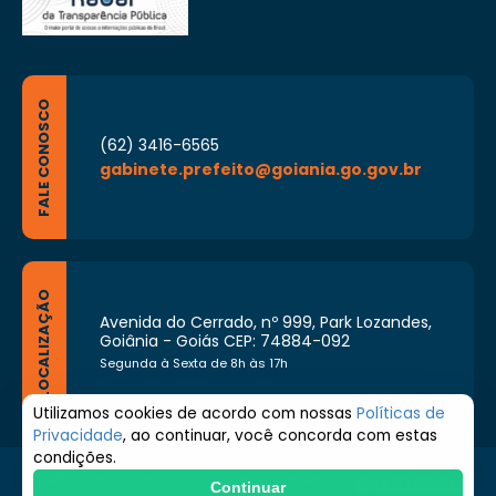
FALE CONOSCO
(62) 3416-6565
gabinete.prefeito@goiania.go.gov.br
LOCALIZAÇÃO
Avenida do Cerrado, nº 999, Park Lozandes,
Goiânia - Goiás CEP: 74884-092
Segunda à Sexta de 8h às 17h
Utilizamos cookies de acordo com nossas
Políticas de
Privacidade
, ao continuar, você concorda com estas
condições.
© 2026 Prefeitura de Goiânia. Todos os direitos
Continuar