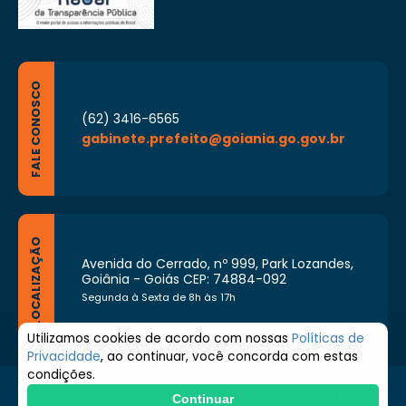
FALE CONOSCO
(62) 3416-6565
gabinete.prefeito@goiania.go.gov.br
LOCALIZAÇÃO
Avenida do Cerrado, nº 999, Park Lozandes,
Goiânia - Goiás CEP: 74884-092
Segunda à Sexta de 8h às 17h
Utilizamos cookies de acordo com nossas
Políticas de
Privacidade
, ao continuar, você concorda com estas
condições.
© 2026 Prefeitura de Goiânia. Todos os direitos
Continuar