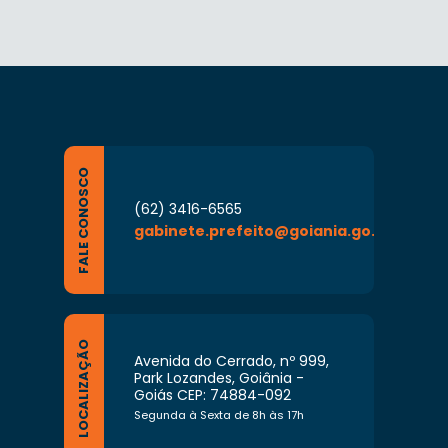
FALE CONOSCO
(62) 3416-6565
gabinete.prefeito@goiania.go.gov.br
LOCALIZAÇÃO
Avenida do Cerrado, nº 999,
Park Lozandes, Goiânia -
Goiás CEP: 74884-092
Segunda à Sexta de 8h às 17h