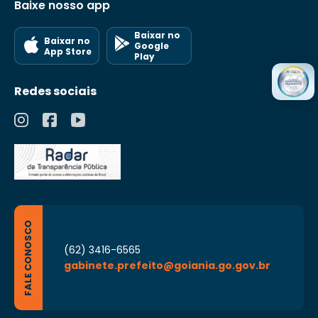
Baixe nosso app
Baixar no
Baixar no
Google
App Store
Play
Redes sociais
FALE CONOSCO
(62) 3416-6565
gabinete.prefeito@goiania.go.gov.br