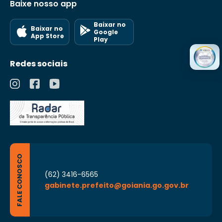
Baixe nosso app
Baixar no
Baixar no
Google
App Store
Play
Redes sociais
FALE CONOSCO
(62) 3416-6565
gabinete.prefeito@goiania.go.gov.br