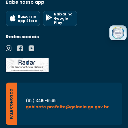
Baixe nosso app
Baixar no
Baixar no
Google
App Store
Play
Redes sociais
FALE CONOSCO
(62) 3416-6565
gabinete.prefeito@goiania.go.gov.br