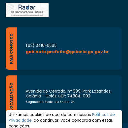
FALE CONOSCO
(62) 3416-6565
gabinete.prefeito@goiania.go.gov.br
LOCALIZAÇÃO
Avenida do Cerrado, nº 999, Park Lozandes,
Goiânia - Goiás CEP: 74884-092
Segunda à Sexta de 8h às 17h
Utilizamos cookies de acordo com nossas
Políticas de
Privacidade
, ao continuar, você concorda com estas
condições.