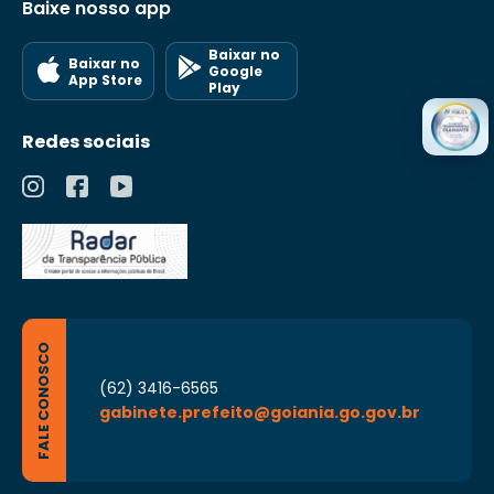
Baixe nosso app
Baixar no
Baixar no
Google
App Store
Play
Redes sociais
FALE CONOSCO
(62) 3416-6565
gabinete.prefeito@goiania.go.gov.br