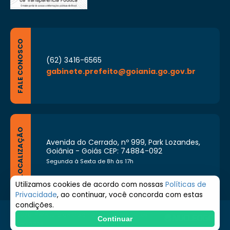
FALE CONOSCO
(62) 3416-6565
gabinete.prefeito@goiania.go.gov.br
LOCALIZAÇÃO
Avenida do Cerrado, nº 999, Park Lozandes,
Goiânia - Goiás CEP: 74884-092
Segunda à Sexta de 8h às 17h
Utilizamos cookies de acordo com nossas
Políticas de
Privacidade
, ao continuar, você concorda com estas
condições.
© 2026 Prefeitura de Goiânia. Todos os direitos
Continuar
reservados.