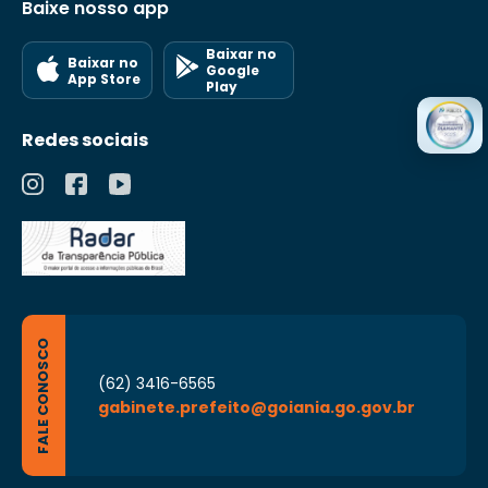
Baixe nosso app
Baixar no
Baixar no
Google
App Store
Play
Redes sociais
FALE CONOSCO
(62) 3416-6565
gabinete.prefeito@goiania.go.gov.br