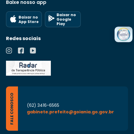
Baixe nosso app
Baixar no
Baixar no
Google
App Store
Play
Redes sociais
FALE CONOSCO
(62) 3416-6565
gabinete.prefeito@goiania.go.gov.br