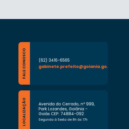
FALE CONOSCO
(62) 3416-6565
gabinete.prefeito@goiania.go.gov.br
LOCALIZAÇÃO
Avenida do Cerrado, nº 999,
Park Lozandes, Goiânia -
Goiás CEP: 74884-092
Segunda à Sexta de 8h às 17h