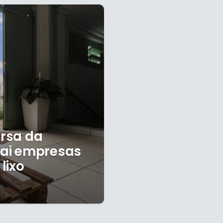
ersa da
trai empresas
lixo