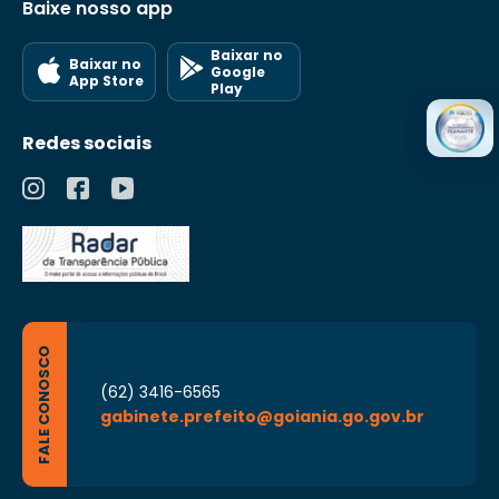
Baixe nosso app
Baixar no
Baixar no
Google
App Store
Play
Redes sociais
FALE CONOSCO
(62) 3416-6565
gabinete.prefeito@goiania.go.gov.br