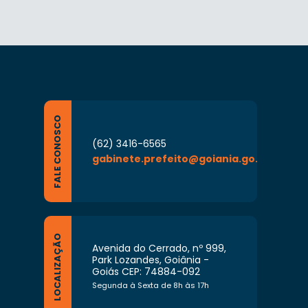
FALE CONOSCO
(62) 3416-6565
gabinete.prefeito@goiania.go.gov.br
LOCALIZAÇÃO
Avenida do Cerrado, nº 999,
Park Lozandes, Goiânia -
Goiás CEP: 74884-092
Segunda à Sexta de 8h às 17h