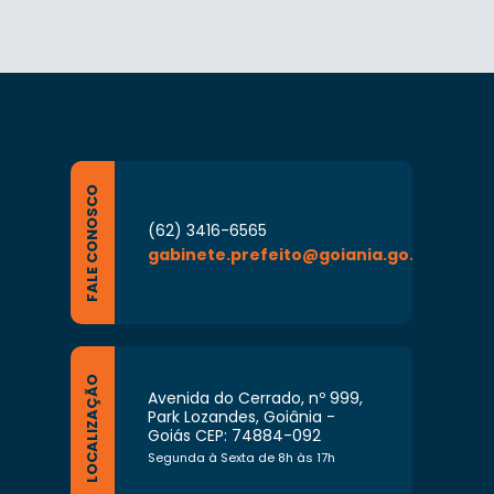
FALE CONOSCO
(62) 3416-6565
gabinete.prefeito@goiania.go.gov.br
LOCALIZAÇÃO
Avenida do Cerrado, nº 999,
Park Lozandes, Goiânia -
Goiás CEP: 74884-092
Segunda à Sexta de 8h às 17h