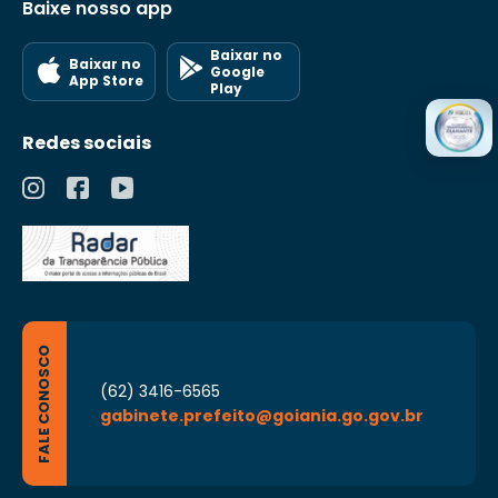
Baixe nosso app
Baixar no
Baixar no
Google
App Store
Play
Redes sociais
FALE CONOSCO
(62) 3416-6565
gabinete.prefeito@goiania.go.gov.br