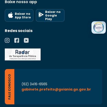
Baixe nosso app
Baixar no
Baixar no
Google
App Store
Play
Redes sociais
FALE CONOSCO
(62) 3416-6565
gabinete.prefeito@goiania.go.gov.br