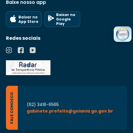
Baixe nosso app
Baixar no
Baixar no
Google
App Store
Play
Redes sociais
FALE CONOSCO
(62) 3416-6565
gabinete.prefeito@goiania.go.gov.br