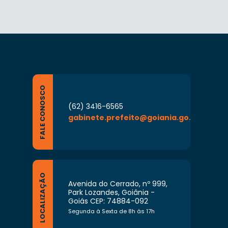
FALE CONOSCO
(62) 3416-6565
gabinete.prefeito@goiania.go.gov.br
LOCALIZAÇÃO
Avenida do Cerrado, nº 999,
Park Lozandes, Goiânia -
Goiás CEP: 74884-092
Segunda à Sexta de 8h às 17h