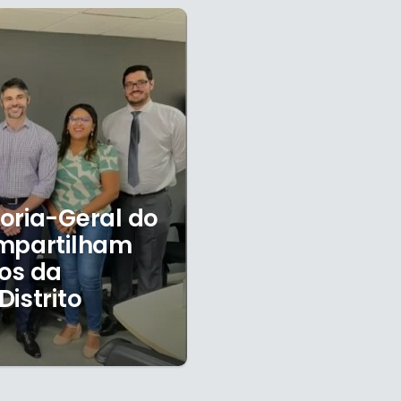
oria-Geral do
ompartilham
os da
istrito