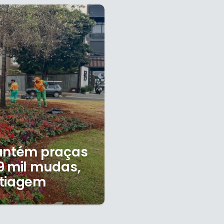
mantém praças
9 mil mudas,
stiagem