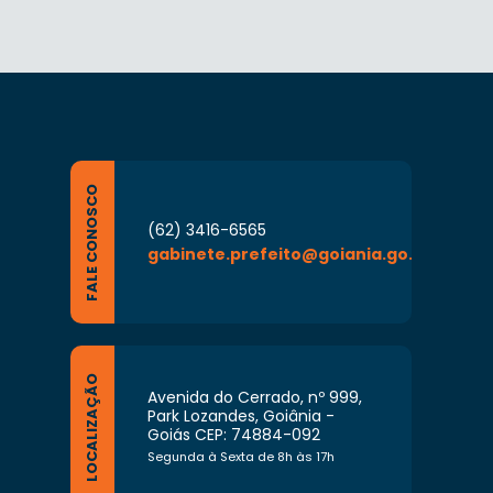
FALE CONOSCO
(62) 3416-6565
gabinete.prefeito@goiania.go.gov.br
LOCALIZAÇÃO
Avenida do Cerrado, nº 999,
Park Lozandes, Goiânia -
Goiás CEP: 74884-092
Segunda à Sexta de 8h às 17h