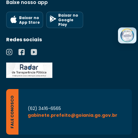
Baixe nosso app
Baixar no
Baixar no
Google
App Store
Play
Redes sociais
FALE CONOSCO
(62) 3416-6565
gabinete.prefeito@goiania.go.gov.br