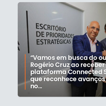
“Vamos em busca do our
Rogério Cruz ao receber
plataforma Connected S
que reconhece avanços 
no...