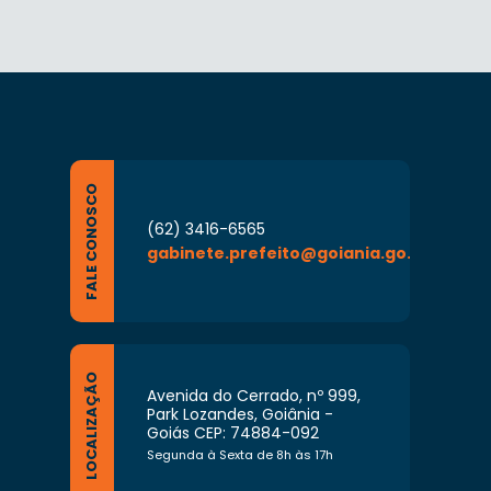
FALE CONOSCO
(62) 3416-6565
gabinete.prefeito@goiania.go.gov.br
LOCALIZAÇÃO
Avenida do Cerrado, nº 999,
Park Lozandes, Goiânia -
Goiás CEP: 74884-092
Segunda à Sexta de 8h às 17h