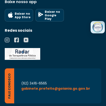
Baixe nosso app
Baixar no
Baixar no
Google
App Store
Play
Redes sociais
FALE CONOSCO
(62) 3416-6565
gabinete.prefeito@goiania.go.gov.br