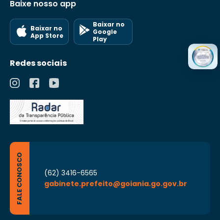
Baixe nosso app
Baixar no
Baixar no
Google
App Store
Play
Redes sociais
FALE CONOSCO
(62) 3416-6565
gabinete.prefeito@goiania.go.gov.br