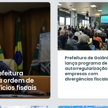
Prefeitura de Goiân
lança programa de
autorregularização
efeitura
empresas com
da ordem de
divergências fiscais
cios fiscais