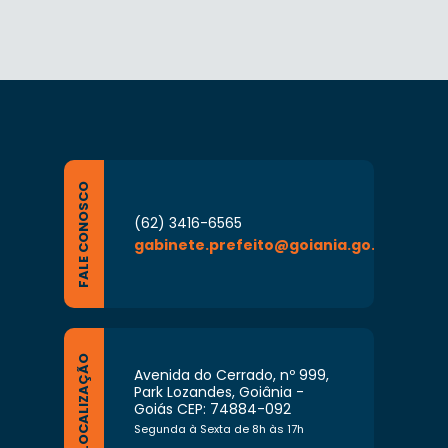
FALE CONOSCO
(62) 3416-6565
gabinete.prefeito@goiania.go.gov.br
LOCALIZAÇÃO
Avenida do Cerrado, nº 999,
Park Lozandes, Goiânia -
Goiás CEP: 74884-092
Segunda à Sexta de 8h às 17h