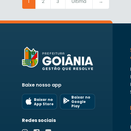
1
2
3
Última
→
Baixe nosso app
Baixar no
Baixar no
Google
App Store
Play
Redes sociais