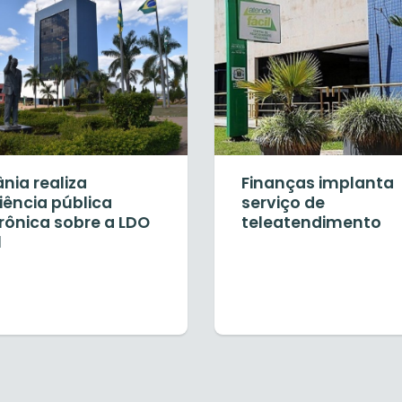
nia realiza
Finanças implanta
iência pública
serviço de
rônica sobre a LDO
teleatendimento
1